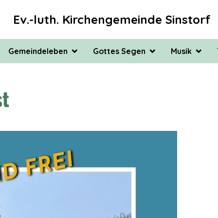
Ev.-luth. Kirchengemeinde Sinstorf
Gemeindeleben
Gottes Segen
Musik
Gemeindeleben
Gottes Segen
Musik
st
Ehrenamt
Konfirmation
Sinstorfer 
Taufe
Orgel
Trauung
Kantorei Sin
Beerdigung