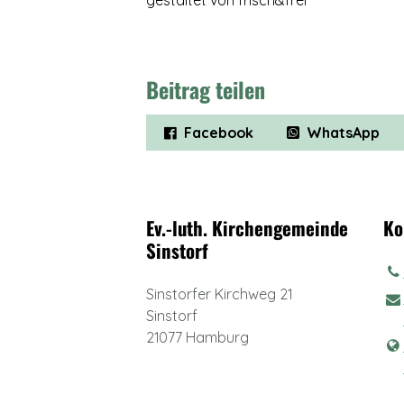
gestaltet von frisch&frei
Beitrag teilen
Facebook
WhatsApp
Ev.-luth. Kirchengemeinde
Ko
Sinstorf
Sinstorfer Kirchweg 21
Sinstorf
21077 Hamburg